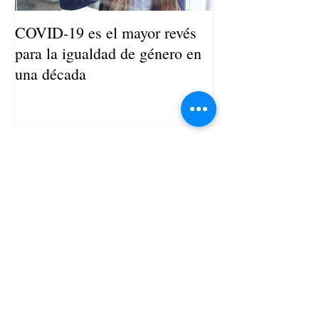
COVID-19 es el mayor revés
Niños de Madres
para la igualdad de género en
Llegan a Ser Adu
una década
Entradas recientes
La creciente apuesta de las mujeres
por la educación ejecutiva
Liderazgo femenino: los desafíos que
aparecen cuando se acerca la cima