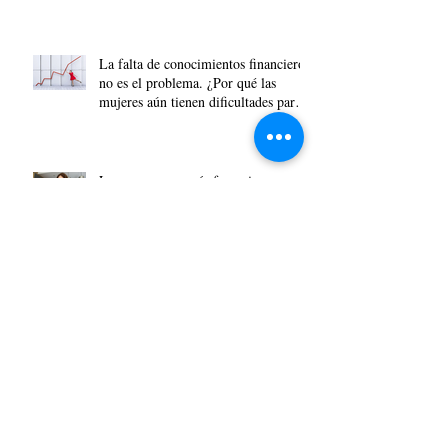
La falta de conocimientos financieros
no es el problema. ¿Por qué las
mujeres aún tienen dificultades para
acumular riqueza?
La nueva economía femenina
transformadora ya está aquí, y los
asesores financieros deben prepararse.
Solo 1 de cada 7 países está liderado
por una mujer, ya que el poder
político mundial sigue estando
dominado por los hombres.
La brecha de género en el uso de la
IA y sus causas, según una encuesta