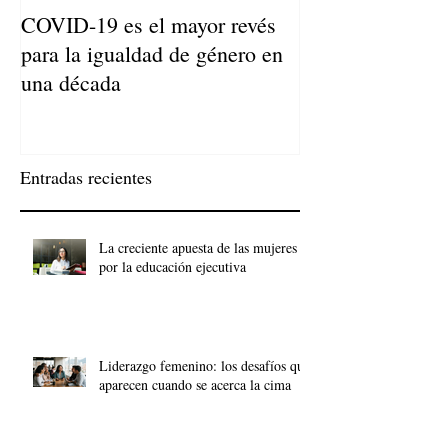
COVID-19 es el mayor revés
Niños de Madres
para la igualdad de género en
Llegan a Ser Adu
una década
Entradas recientes
La creciente apuesta de las mujeres
por la educación ejecutiva
Liderazgo femenino: los desafíos que
aparecen cuando se acerca la cima