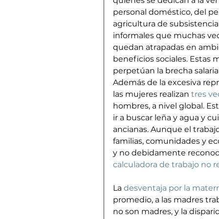
quienes se dedican a la ven
personal doméstico, del per
agricultura de subsistencia
informales que muchas veces
quedan atrapadas en ambient
beneficios sociales. Estas 
perpetúan la brecha salaria
Además de la excesiva repr
las mujeres realizan 
tres v
hombres, a nivel global. Es
ir a buscar leña y agua y cu
ancianas. Aunque el trabaj
familias, comunidades y e
y no debidamente reconocido
calculadora de trabajo no
La 
desventaja por la mater
promedio, a las madres tra
no son madres, y la dispa