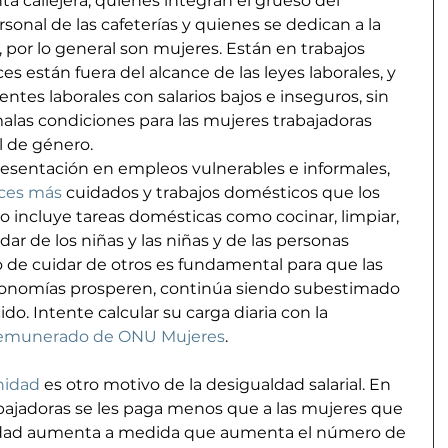
ta callejera, quienes integran el grueso del 
sonal de las cafeterías y quienes se dedican a la 
, por lo general son mujeres. Están en trabajos 
 están fuera del alcance de las leyes laborales, y 
es laborales con salarios bajos e inseguros, sin 
malas condiciones para las mujeres trabajadoras 
l de género.
esentación en empleos vulnerables e informales, 
eces más 
cuidados y trabajos domésticos que los 
to incluye tareas domésticas como cocinar, limpiar, 
idar de los niñas y las niñas y de las personas 
o de cuidar de otros es fundamental para que las 
conomías prosperen, continúa siendo subestimado 
. Intente calcular su carga diaria con la 
 remunerado de ONU Mujeres
.
nidad
 es otro motivo de la desigualdad salarial. En 
bajadoras se les paga menos que a las mujeres que 
ridad aumenta a medida que aumenta el número de 