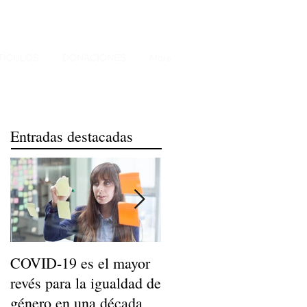
TÍCULOS
DONACIONES
More
Entradas destacadas
COVID-19 es el mayor
Niños de Madres
revés para la igualdad de
Trabajadoras Llegan a
género en una década
Ser Adultos Felices