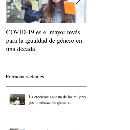
COVID-19 es el mayor revés
Niños de Madres
para la igualdad de género en
Llegan a Ser Adu
una década
Entradas recientes
La creciente apuesta de las mujeres
por la educación ejecutiva