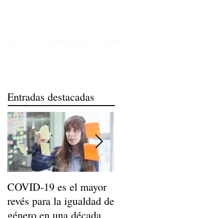
TÍCULOS
DONACIONES
More
Entradas destacadas
COVID-19 es el mayor
Niños de Madres
revés para la igualdad de
Trabajadoras Llegan a
género en una década
Ser Adultos Felices