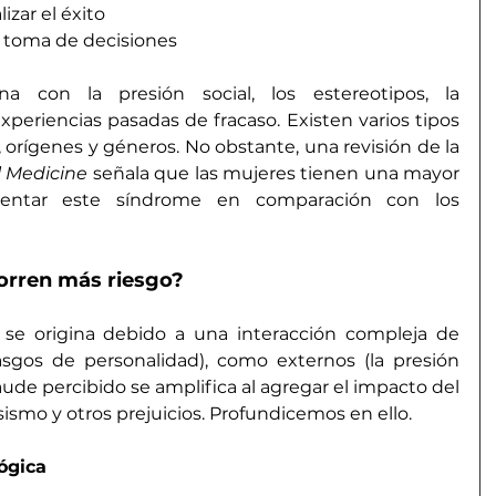
izar el éxito
e toma de decisiones
a con la presión social, los estereotipos, la 
xperiencias pasadas de fracaso. Existen varios 
tipos
y afecta a todas las edades, orígenes y géneros. No obstante, una revisión de la 
l Medicine
 señala que las mujeres tienen una mayor 
mentar este síndrome en comparación con los 
orren más riesgo?
se origina debido a una interacción compleja de 
asgos de personalidad), como externos (la presión 
fraude percibido se amplifica al agregar el impacto del 
asismo y otros prejuicios. Profundicemos en ello.
lógica