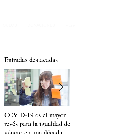
TÍCULOS
DONACIONES
More
Entradas destacadas
COVID-19 es el mayor
Niños de Madres
revés para la igualdad de
Trabajadoras Llegan a
género en una década
Ser Adultos Felices