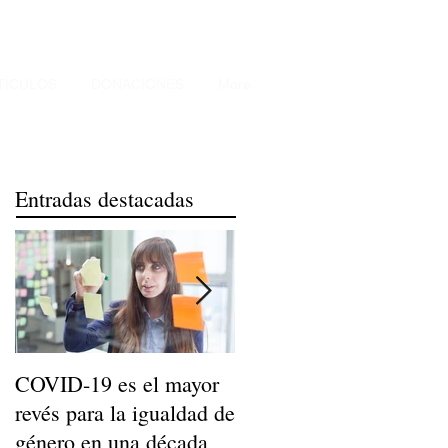
TÍCULOS
DONACIONES
More
Entradas destacadas
COVID-19 es el mayor
Niños de Madres
revés para la igualdad de
Trabajadoras Llegan a
género en una década
Ser Adultos Felices