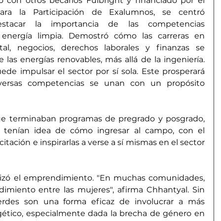
 con otros becarios Fulbright y financiado por el 
ra la Participación de Exalumnos, se centró 
stacar la importancia de las competencias 
la energía limpia. Demostró cómo las carreras en 
tal, negocios, derechos laborales y finanzas se 
 las energías renovables, más allá de la ingeniería. 
e impulsar el sector por sí sola. Este prosperará 
ersas competencias se unan con un propósito 
ue terminaban programas de pregrado y posgrado, 
tenían idea de cómo ingresar al campo, con el 
itación e inspirarlas a verse a sí mismas en el sector 
tizó el emprendimiento. "En muchas comunidades, 
miento entre las mujeres", afirma Chhantyal. Sin 
rdes son una forma eficaz de involucrar a más 
gético, especialmente dada la brecha de género en 