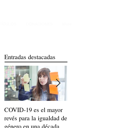
TÍCULOS
DONACIONES
More
Entradas destacadas
COVID-19 es el mayor
Niños de Madres
revés para la igualdad de
Trabajadoras Llegan a
género en una década
Ser Adultos Felices