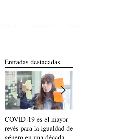
TÍCULOS
DONACIONES
More
Entradas destacadas
COVID-19 es el mayor
Niños de Madres
revés para la igualdad de
Trabajadoras Llegan a
género en una década
Ser Adultos Felices