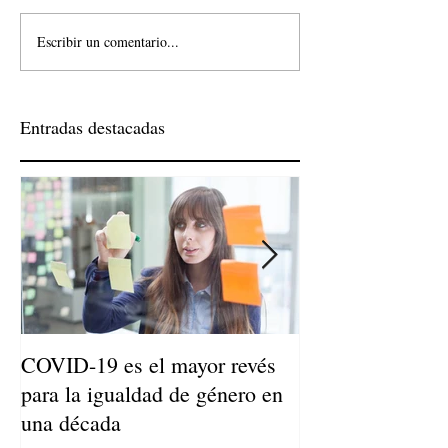
Escribir un comentario...
Entradas destacadas
COVID-19 es el mayor revés
Niños de Madres
para la igualdad de género en
Llegan a Ser Adu
una década