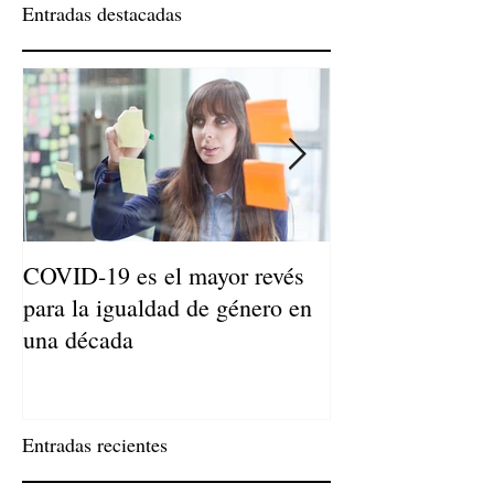
Entradas destacadas
COVID-19 es el mayor revés
Niños de Madres
para la igualdad de género en
Llegan a Ser Adu
una década
Entradas recientes