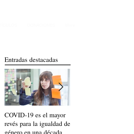
TÍCULOS
DONACIONES
More
Entradas destacadas
COVID-19 es el mayor
Niños de Madres
revés para la igualdad de
Trabajadoras Llegan a
género en una década
Ser Adultos Felices