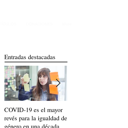
TÍCULOS
DONACIONES
More
Entradas destacadas
COVID-19 es el mayor
Niños de Madres
revés para la igualdad de
Trabajadoras Llegan a
género en una década
Ser Adultos Felices