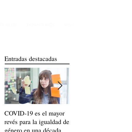
TÍCULOS
DONACIONES
More
Entradas destacadas
COVID-19 es el mayor
Niños de Madres
revés para la igualdad de
Trabajadoras Llegan a
género en una década
Ser Adultos Felices