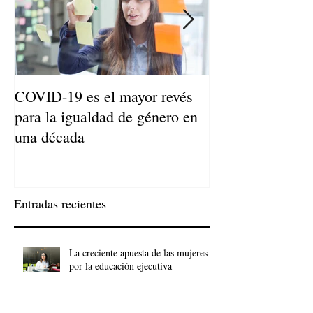
COVID-19 es el mayor revés
Niños de Madres
para la igualdad de género en
Llegan a Ser Adu
una década
Entradas recientes
La creciente apuesta de las mujeres
por la educación ejecutiva