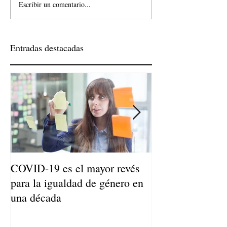
Escribir un comentario...
Entradas destacadas
COVID-19 es el mayor revés
Niños de Madres
para la igualdad de género en
Llegan a Ser Adu
una década