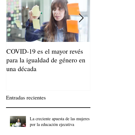
COVID-19 es el mayor revés
Niños de Madres
para la igualdad de género en
Llegan a Ser Adu
una década
Entradas recientes
La creciente apuesta de las mujeres
por la educación ejecutiva