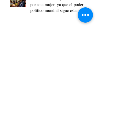
por una mujer, ya que el poder
político mundial sigue estando
dominado por los hombres.
La brecha de género en el uso de la
IA y sus causas, según una encuesta
de Lean In.
Archivo
julio de 2026
(4)
4 entradas
junio de 2026
(2)
2 entradas
mayo de 2026
(3)
3 entradas
abril de 2026
(3)
3 entradas
marzo de 2026
(2)
2 entradas
febrero de 2026
(2)
2 entradas
enero de 2026
(3)
3 entradas
noviembre de 2025
(1)
1 entrada