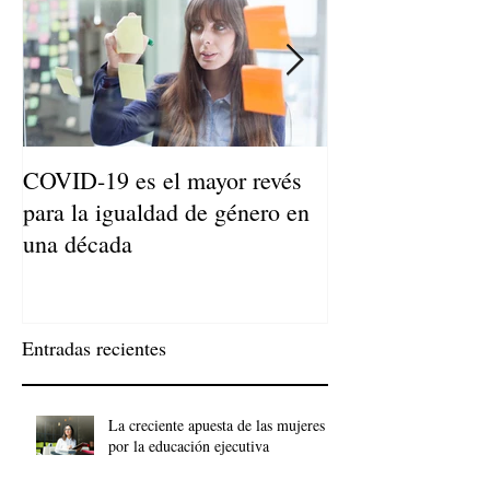
COVID-19 es el mayor revés
Niños de Madres
para la igualdad de género en
Llegan a Ser Adu
una década
Entradas recientes
La creciente apuesta de las mujeres
por la educación ejecutiva