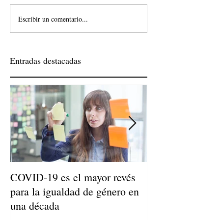
Escribir un comentario...
Entradas destacadas
COVID-19 es el mayor revés
Niños de Madres
para la igualdad de género en
Llegan a Ser Adu
una década